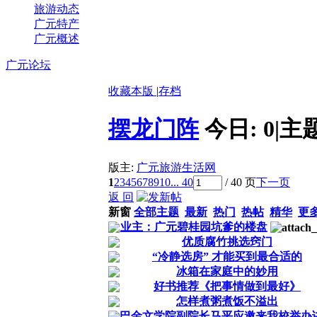
旅游动态
广元特产
广元概述
广元论坛
收藏本版
|
存档
摆龙门阵
今日:
0
|
主
版主:
广元旅游生活网
1
2
3
4
5
6
7
8
9
10
... 40
/ 40 页
下一页
返 回
新窗
全部主题
最新
热门
热帖
精华
更
业主：广元碧桂园坑爹的楼盘
优质腐竹挑选窍门
“冷静选房” 才能买到最合适的
冰箱在家庭中的妙用
好书推荐《把事情做到最好》
怎样煮粥煮饭不溢出
巴金文学院副院长马平应邀来我校举办