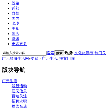
线路
近郊
自驾
国内
出境
美食
酒店
资讯
更多
更多
搜索
热搜:
文化旅游节
剑门关
搜索
广元旅游生活网
»
更多
›
广元生活
›
摆龙门阵
版块导航
广元生活
最新活动
便民信息
百姓关注
招聘求职
餐饮名店