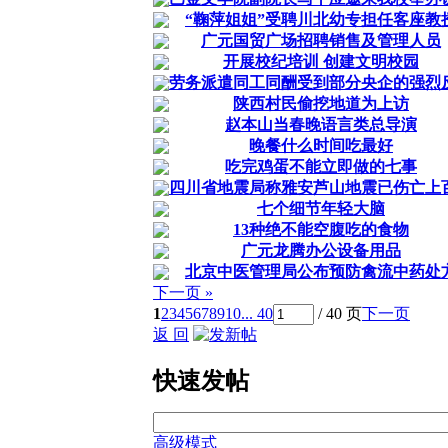
“鞠萍姐姐”受聘川北幼专担任客座教
广元国贸广场招聘销售及管理人员
开展校纪培训 创建文明校园
劳务派遣同工同酬受到部分央企的强烈
陕西村民偷挖地道为上访
赵本山当春晚语言类总导演
晚餐什么时间吃最好
吃完鸡蛋不能立即做的七事
四川省地震局称雅安芦山地震已伤亡上
七个细节年轻大脑
13种绝不能空腹吃的食物
广元龙腾办公设备用品
北京中医管理局公布预防禽流中药处
下一页 »
1
2
3
4
5
6
7
8
9
10
... 40
/ 40 页
下一页
返 回
快速发帖
高级模式