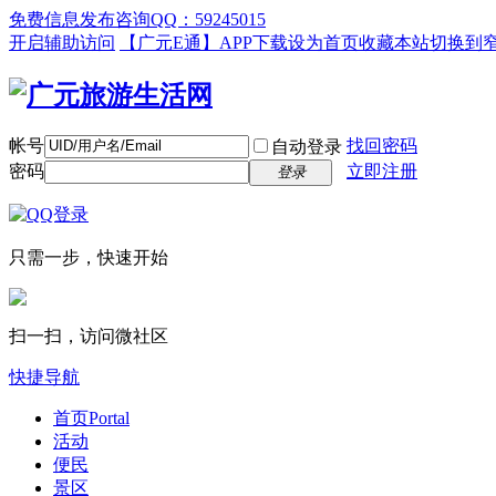
免费信息发布咨询QQ：59245015
开启辅助访问
【广元E通】APP下载
设为首页
收藏本站
切换到
帐号
找回密码
自动登录
密码
立即注册
登录
只需一步，快速开始
扫一扫，访问微社区
快捷导航
首页
Portal
活动
便民
景区