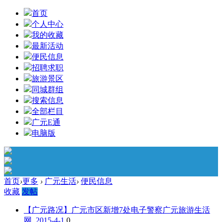
首页
个人中心
我的收藏
最新活动
便民信息
招聘求职
旅游景区
同城群组
搜索信息
全部栏目
广元E通
电脑版
首页
›
更多
›
广元生活
›
便民信息
收藏
发帖
【广元路况】广元市区新增7处电子警察
广元旅游生活
网 2015-4-1
0