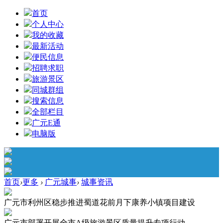
首页
个人中心
我的收藏
最新活动
便民信息
招聘求职
旅游景区
同城群组
搜索信息
全部栏目
广元E通
电脑版
首页
›
更多
›
广元城事
›
城事资讯
广元市利州区稳步推进蜀道花前月下康养小镇项目建设
广元市部署开展全市A级旅游景区质量提升专项行动