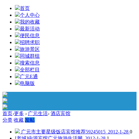
首页
个人中心
我的收藏
最新活动
便民信息
招聘求职
旅游景区
同城群组
搜索信息
全部栏目
广元E通
电脑版
首页
›
更多
›
广元生活
›
酒店宾馆
分类
收藏
发帖
广元市主要星级饭店宾馆推荐
59245015 2012-1-28
0
[老城]中源宾馆
广元旅游生活网 2012-1-28
1