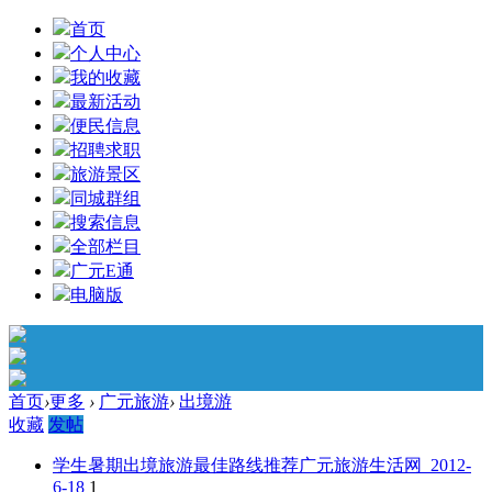
首页
个人中心
我的收藏
最新活动
便民信息
招聘求职
旅游景区
同城群组
搜索信息
全部栏目
广元E通
电脑版
首页
›
更多
›
广元旅游
›
出境游
收藏
发帖
学生暑期出境旅游最佳路线推荐
广元旅游生活网 2012-
6-18
1