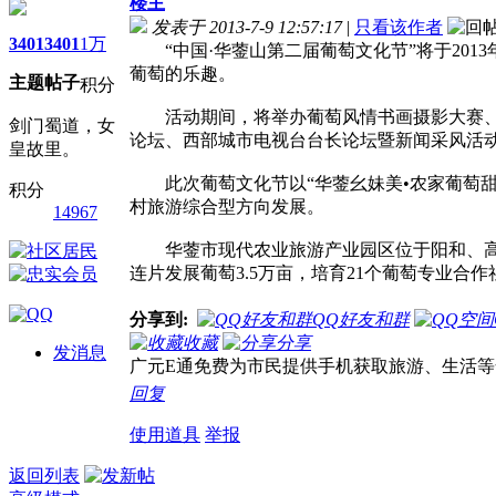
楼主
发表于 2013-7-9 12:57:17
|
只看该作者
3401
3401
1万
“中国·华蓥山第二届葡萄文化节”将于201
葡萄的乐趣。
主题
帖子
积分
活动期间，将举办葡萄风情书画摄影大赛、华
剑门蜀道，女
论坛、西部城市电视台台长论坛暨新闻采风活
皇故里。
此次葡萄文化节以“华蓥幺妹美•农家葡萄甜
积分
村旅游综合型方向发展。
14967
华蓥市现代农业旅游产业园区位于阳和、高兴两
连片发展葡萄3.5万亩，培育21个葡萄专业合作
分享到:
QQ好友和群
收藏
分享
发消息
广元E通免费为市民提供手机获取旅游、生活
回复
使用道具
举报
返回列表