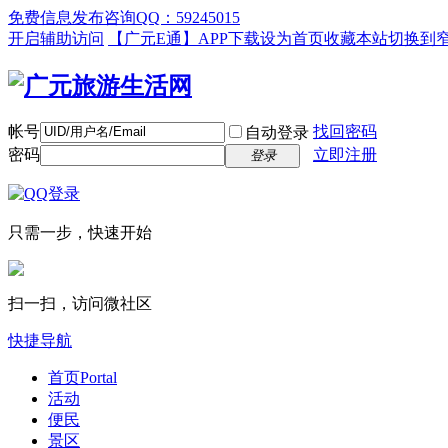
免费信息发布咨询QQ：59245015
开启辅助访问
【广元E通】APP下载
设为首页
收藏本站
切换到
帐号
找回密码
自动登录
密码
立即注册
登录
只需一步，快速开始
扫一扫，访问微社区
快捷导航
首页
Portal
活动
便民
景区