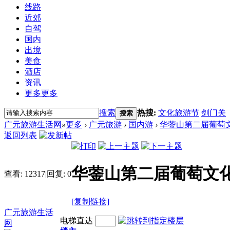
线路
近郊
自驾
国内
出境
美食
酒店
资讯
更多
更多
搜索
热搜:
文化旅游节
剑门关
搜索
广元旅游生活网
»
更多
›
广元旅游
›
国内游
›
华蓥山第二届葡萄文
返回列表
华蓥山第二届葡萄文化
查看:
12317
|
回复:
0
[复制链接]
广元旅游生活
电梯直达
网