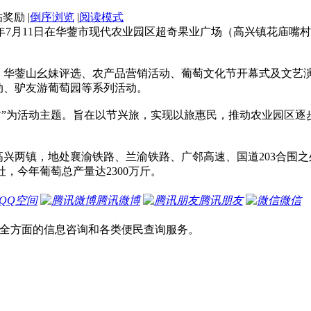
|
倒序浏览
|
阅读模式
3年7月11日在华蓥市现代农业园区超奇果业广场（高兴镇花庙
蓥山幺妹评选、农产品营销活动、葡萄文化节开幕式及文艺演
动、驴友游葡萄园等系列活动。
”为活动主题。旨在以节兴旅，实现以旅惠民，推动农业园区逐
镇，地处襄渝铁路、兰渝铁路、广邻高速、国道203合围之处。
社，今年葡萄总产量达2300万斤。
QQ空间
腾讯微博
腾讯朋友
微信
等全方面的信息咨询和各类便民查询服务。