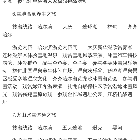
雾凇，参与红星林海人家极限挑战活动。
6.雪地温泉养生之旅
旅游线路：哈尔滨——大庆——连环湖——林甸——齐齐
哈尔
游览内容：哈尔滨游览内容同上；大庆新华湖欣赏雾凇，
连环湖景区体验雪地温泉，观赏雪地风筝表演、冰雪汽车特技
表演、冰湖捕鱼，品尝全鱼宴、全羊宴，参与各类冰雪娱乐活
动；林甸北国温泉养生休闲广场、温泉欢乐谷、鹤鸣湖温泉景
区感受寒地温泉文化；齐齐哈尔游览龙沙冰雪游览会，参与滑
雪活动，观赏嫩江冬游表演，扎龙自然保护区欣赏湿地冰雪风
光，观赏鹤翔雪原奇观，参观金长城遗址公园、江桥抗战遗
址。
7.火山冰雪体验之旅
旅游线路：哈尔滨——五大连池——逊克——黑河