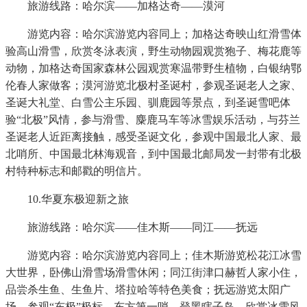
旅游线路：哈尔滨——加格达奇——漠河
游览内容：哈尔滨游览内容同上；加格达奇映山红滑雪体
验高山滑雪，欣赏冬泳表演，野生动物园观赏狍子、梅花鹿等
动物，加格达奇国家森林公园观赏寒温带野生植物，白银纳鄂
伦春人家做客；漠河游览北极村圣诞村，参观圣诞老人之家、
圣诞大礼堂、白雪公主乐园、驯鹿园等景点，到圣诞雪吧体
验“北极”风情，参与滑雪、麋鹿马车等冰雪娱乐活动，与芬兰
圣诞老人近距离接触，感受圣诞文化，参观中国最北人家、最
北哨所、中国最北林海观音，到中国最北邮局发一封带有北极
村特种标志和邮戳的明信片。
10.华夏东极迎新之旅
旅游线路：哈尔滨——佳木斯——同江——抚远
游览内容：哈尔滨游览内容同上；佳木斯游览松花江冰雪
大世界，卧佛山滑雪场滑雪休闲；同江街津口赫哲人家小住，
品尝杀生鱼、生鱼片、塔拉哈等特色美食；抚远游览太阳广
场，参观“东极”极标、东方第一哨，登黑瞎子岛，欣赏冰雪风