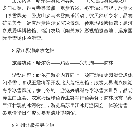
游览内容：哈尔滨游览内容同上；五大连池游览黑龙山、
龙门石寨、钟灵寺等景点，观赏雾凇、冬季温泊奇观，欣赏火
山冰雪风光，卧虎山参与冰雪娱乐活动，饮天然矿泉水，品尝
矿泉美食；逊克欣赏库尔滨雾凇景观，参观玛瑙博物馆；黑河
参观爱珲博物馆、锦河农场《闯关东》影视拍摄基地，远东国
际滑雪场体验滑雪。
8.界江界湖豪放之旅
旅游线路：哈尔滨——鸡西——兴凯湖——虎林
游览内容：哈尔滨游览内容同上；鸡西动植物园滑雪场休
闲滑雪，参观王震将军开发北大荒纪念馆；欣赏大界湖兴凯湖
冬季冰雪风光，参与冬钓，游览兴凯湖冬季冰雪大世界，品尝
养生白鱼宴、农家巧嫂绿色养生宴等特色美食；虎林欣赏乌苏
里江壮观的冰河树挂，游览乌苏里江冰灯游园会，体验滑雪，
参观侵华日军虎头要塞遗址博物馆。
9.神州北极探寻之旅