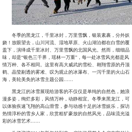
冬季的黑龙江，千里冰封，万里雪飘，银装素裹，分外妖
娆！放眼望去，山川河流、湿地草原、火山湖泊都在白雪的覆
盖下，演绎成千里冰封、万里雪飘的北国风光。然而，细细品
味，却是“银色三千界，瑶林一万重”，每一处冰雪风光都是风
情万种、各不相同。这里有高大威武的雪松、翱翔雪原的丹顶
鹤、晶莹剔透的雾凇、叹为观止的冰瀑布、一泻千里的火山石
海，美轮美奂的冰雪主题公园……
黑龙江的冰雪展现给游客的不仅仅是单纯的自然色，她浪
漫多姿，绚烂多彩，风情万种，动静相宜。冬季来黑龙江，可
以体验疾速飞翔的高山滑雪，参与动感十足的冰雪娱乐，探访
热情淳朴的雪乡人家，欣赏粗犷豪放的自然风光，品味流光溢
彩的冰雪艺术……