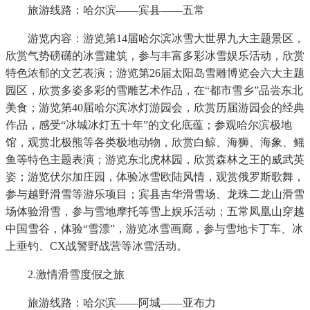
旅游线路：哈尔滨——宾县——五常
游览内容：游览第14届哈尔滨冰雪大世界九大主题景区，
欣赏气势磅礴的冰雪建筑，参与丰富多彩冰雪娱乐活动，欣赏
特色浓郁的文艺表演；游览第26届太阳岛雪雕博览会六大主题
园区，欣赏多姿多彩的雪雕艺术作品，在“都市雪乡”品尝东北
美食；游览第40届哈尔滨冰灯游园会，欣赏历届游园会的经典
作品，感受“冰城冰灯五十年”的文化底蕴；参观哈尔滨极地
馆，观赏北极熊等各类极地动物，欣赏白鲸、海狮、海象、鳐
鱼等特色主题表演；游览东北虎林园，欣赏森林之王的威武英
姿；游览伏尔加庄园，体验冰雪欧陆风情，观赏俄罗斯歌舞，
参与越野滑雪等游乐项目；宾县吉华滑雪场、龙珠二龙山滑雪
场体验滑雪，参与雪地摩托等雪上娱乐活动；五常凤凰山穿越
中国雪谷，体验“雪漂”，游览冰雪画廊，参与雪地卡丁车、冰
上垂钓、CX战警野战营等冰雪活动。
2.激情滑雪度假之旅
旅游线路：哈尔滨——阿城——亚布力