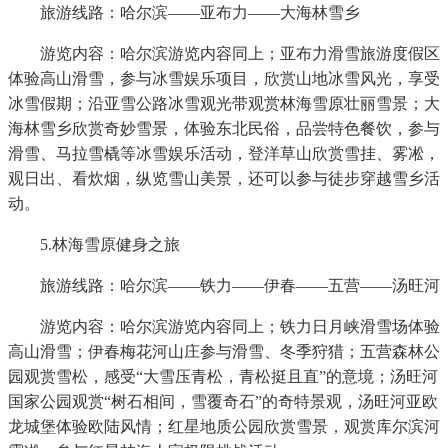
旅游线路：哈尔滨——亚布力——大海林雪乡
游览内容：哈尔滨游览内容同上；亚布力滑雪旅游度假区
体验高山滑雪，参与冰雪娱乐项目，欣赏山地冰雪风光，享受
冰雪假期；沿亚雪公路冰雪观光带观赏林海雪原壮丽雪景；大
海林雪乡欣赏奇妙雪景，体验东北民俗，品尝特色餐饮，参与
滑雪、马拉雪橇等冰雪娱乐活动，登洋草山欣赏雪挂、雾凇，
观日出、看炊烟，纵览雪山美景，还可以参与徒步穿越雪乡活
动。
5.林海雪原健身之旅
旅游线路：哈尔滨——铁力——伊春——五营——汤旺河
游览内容：哈尔滨游览内容同上；铁力日月峡滑雪场体验
高山滑雪；伊春梅花河山庄参与滑雪、冬季狩猎；五营森林公
园观赏雪松，感受“大雪压青松，青松挺且直”的意境；汤旺河
国家公园观赏“树石相间，雪覆奇石”的奇特景观，汤旺河亚欧
龙城堡体验欧陆风情；红星地质公园欣赏雪景，观赏库尔滨河