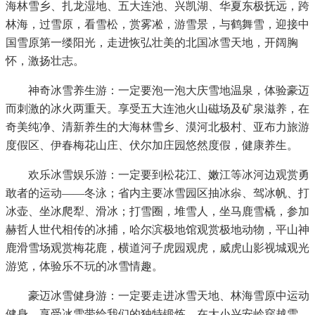
海林雪乡、扎龙湿地、五大连池、兴凯湖、华夏东极抚远，跨
林海，过雪原，看雪松，赏雾凇，游雪景，与鹤舞雪，迎接中
国雪原第一缕阳光，走进恢弘壮美的北国冰雪天地，开阔胸
怀，激扬壮志。
神奇冰雪养生游：一定要泡一泡大庆雪地温泉，体验豪迈
而刺激的冰火两重天。享受五大连池火山磁场及矿泉滋养，在
奇美纯净、清新养生的大海林雪乡、漠河北极村、亚布力旅游
度假区、伊春梅花山庄、伏尔加庄园悠然度假，健康养生。
欢乐冰雪娱乐游：一定要到松花江、嫩江等冰河边观赏勇
敢者的运动——冬泳；省内主要冰雪园区抽冰尜、驾冰帆、打
冰壶、坐冰爬犁、滑冰；打雪圈，堆雪人，坐马鹿雪橇，参加
赫哲人世代相传的冰捕，哈尔滨极地馆观赏极地动物，平山神
鹿滑雪场观赏梅花鹿，横道河子虎园观虎，威虎山影视城观光
游览，体验乐不玩的冰雪情趣。
豪迈冰雪健身游：一定要走进冰雪天地、林海雪原中运动
健身，享受冰雪带给我们的独特锻炼。在大小兴安岭穿越雪