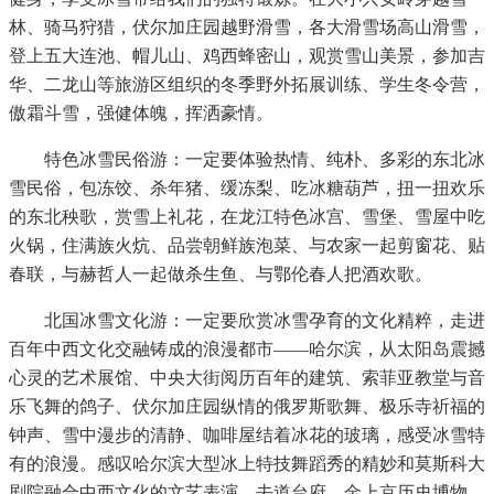
林、骑马狩猎，伏尔加庄园越野滑雪，各大滑雪场高山滑雪，
登上五大连池、帽儿山、鸡西蜂密山，观赏雪山美景，参加吉
华、二龙山等旅游区组织的冬季野外拓展训练、学生冬令营，
傲霜斗雪，强健体魄，挥洒豪情。
特色冰雪民俗游：一定要体验热情、纯朴、多彩的东北冰
雪民俗，包冻饺、杀年猪、缓冻梨、吃冰糖葫芦，扭一扭欢乐
的东北秧歌，赏雪上礼花，在龙江特色冰宫、雪堡、雪屋中吃
火锅，住满族火炕、品尝朝鲜族泡菜、与农家一起剪窗花、贴
春联，与赫哲人一起做杀生鱼、与鄂伦春人把酒欢歌。
北国冰雪文化游：一定要欣赏冰雪孕育的文化精粹，走进
百年中西文化交融铸成的浪漫都市——哈尔滨，从太阳岛震撼
心灵的艺术展馆、中央大街阅历百年的建筑、索菲亚教堂与音
乐飞舞的鸽子、伏尔加庄园纵情的俄罗斯歌舞、极乐寺祈福的
钟声、雪中漫步的清静、咖啡屋结着冰花的玻璃，感受冰雪特
有的浪漫。感叹哈尔滨大型冰上特技舞蹈秀的精妙和莫斯科大
剧院融合中西文化的文艺表演。去道台府、金上京历史博物